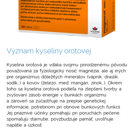
Význam kyseliny orotovej
Kyselina orotová je vďaka svojmu prirodzenému pôvodu
považovaná za fyziologický nosič magnézia, ale aj iných
pre organizmus dôležitých minerálov (vápnik, draslík,
sodík…) a kovov (železo, meď, mangán, zinok…). Okrem
toho sa kyselina orotová podieľa na zlepšení tvorby a
zvyšovaní zásob energie v bunkách organizmu
a zároveň sa zúčastňuje na prepise genetickej
informácie, potrebnom pri obnove bunkových funkcií.
Jej priaznivé účinky pomáhajú pri poruchách pečene,
spomaľujú starnutie, povzbudzuje pamäť, uvoľňuje
napätie a úzkosť.