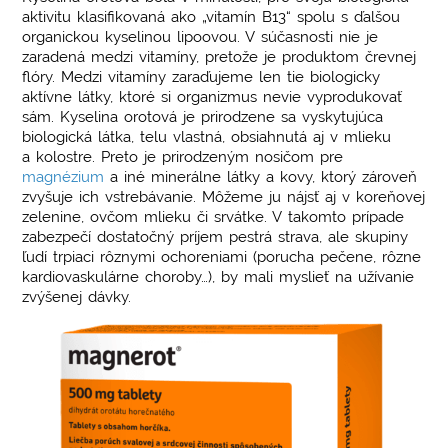
aktivitu klasifikovaná ako „vitamín B13“ spolu s ďalšou
ÚČINKOV
organickou kyselinou lipoovou. V súčasnosti nie je
zaradená medzi vitamíny, pretože je produktom črevnej
flóry. Medzi vitamíny zaraďujeme len tie biologicky
aktívne látky, ktoré si organizmus nevie vyprodukovať
sám. Kyselina orotová je prirodzene sa vyskytujúca
biologická látka, telu vlastná, obsiahnutá aj v mlieku
a kolostre. Preto je prirodzeným nosičom pre
magnézium
a iné minerálne látky a kovy, ktorý zároveň
zvyšuje ich vstrebávanie. Môžeme ju nájsť aj v koreňovej
zelenine, ovčom mlieku či srvátke. V takomto prípade
zabezpečí dostatočný príjem pestrá strava, ale skupiny
ľudí trpiaci rôznymi ochoreniami (porucha pečene, rôzne
kardiovaskulárne choroby…), by mali myslieť na užívanie
zvýšenej dávky.