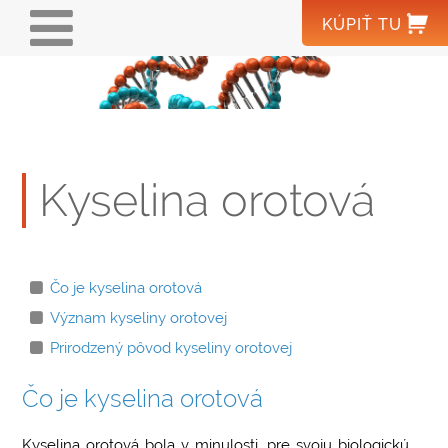
Skočiť
MAIN
KÚPIŤ
TU
na
NAVIGATION
hlavný
obsah
DOMOV
®
MAGNEROT
Kyselina orotová
MAGNÉZIUM
KYSELINA OROTOVÁ
Čo je kyselina orotová
PRE ODBORNÚ
Význam kyseliny orotovej
Prirodzený pôvod kyseliny orotovej
VEREJNOSŤ
VÝROBCA
Čo je kyselina orotová
HLÁSENIE NEŽIADUCICH
WOERWAGPHARMA.SK
Kyselina orotová bola v minulosti, pre svoju biologickú