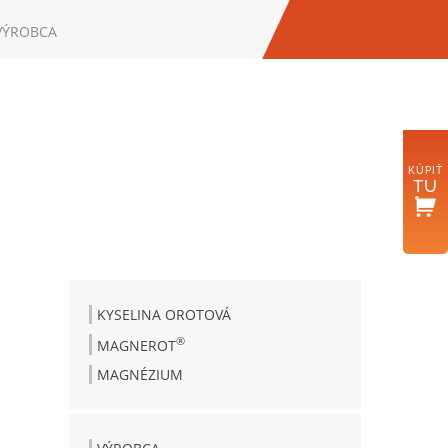
VÝROBCA
UCICH
A.SK
KÚPIŤ
TU
KYSELINA OROTOVÁ
®
MAGNEROT
MAGNÉZIUM