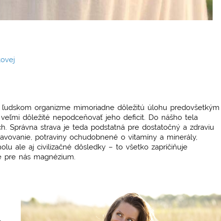
tovej
 v ľudskom organizme mimoriadne dôležitú úlohu predovšetkým
 veľmi dôležité nepodceňovať jeho deficit. Do nášho tela
 Správna strava je teda podstatná pre dostatočný a zdraviu
avovanie, potraviny ochudobnené o vitamíny a minerály,
lu ale aj civilizačné dôsledky – to všetko zapríčiňuje
 je pre nás magnézium.
e