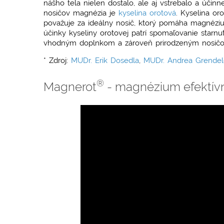
nášho tela nielen dostalo, ale aj vstrebalo a účin
nosičov magnézia je
kyselina orotová
. Kyselina or
považuje za ideálny nosič, ktorý pomáha magnéziu 
účinky kyseliny
orotovej patrí spomaľovanie starnu
vhodným doplnkom a zároveň prirodzeným nosi
* Zdroj:
MUDr. Erik Dosedla
,
MUDr. Andrea Grendel
®
Magnerot
- magnézium efektívne