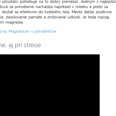
ne pôsobilo, potrebuje na to dobrý prenášač. Jedným z najlepšíc
otová sa prirodzene nachádza napríklad v mlieku a preto sa
dostať sa efektívne do ľudského tela. Medzi ďalšie pozitívne
tia, zlepšovanie pamäte a znižovanie úzkosti. Je teda naozaj
čom magnézia.
ová
,
Magnézium v pôrodníctve
, aj pri strese