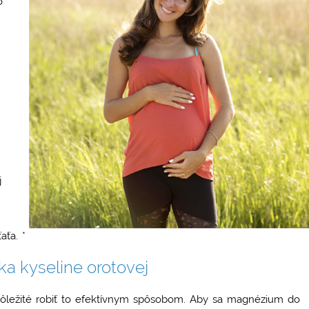
o
j
aťa. *
ka kyseline orotovej
 dôležité robiť to efektívnym spôsobom. Aby sa magnézium do