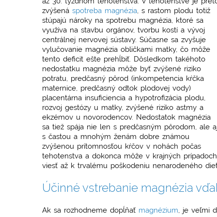
až 30. týždňom tehotenstva. V tehotenstve je pret
zvýšená
spotreba magnézia
, s rastom plodu totiž
stúpajú nároky na spotrebu magnézia, ktoré sa
využíva na stavbu orgánov, tvorbu kostí a vývoj
centrálnej nervovej sústavy. Súčasne sa zvyšuje
vylučovanie magnézia obličkami matky, čo môže
tento deficit ešte prehĺbiť. Dôsledkom takéhoto
nedostatku magnézia môže byť zvýšené riziko
potratu, predčasný pôrod (inkompetencia kŕčka
maternice, predčasný odtok plodovej vody)
placentárna insuficiencia a hypotrofizácia plodu,
rozvoj gestózy u matky, zvýšené riziko astmy a
ekzémov u novorodencov. Nedostatok magnézia
sa tiež spája nie len s predčasným pôrodom, ale a
s častou a mnohým ženám dobre známou
zvýšenou prítomnosťou kŕčov v nohách počas
tehotenstva a dokonca môže v krajných prípadoch
viesť až k trvalému poškodeniu nenarodeného dieť
Účinné vstrebanie magnézia vďa
Ak sa rozhodneme dopĺňať
magnézium
, je veľmi