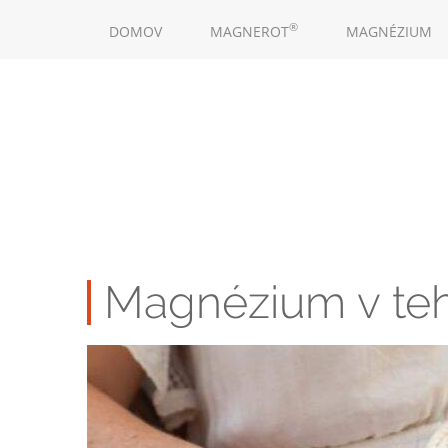
Skočiť
MAIN
na
®
DOMOV
MAGNEROT
MAGNÉZIUM
NAVIGATION
hlavný
obsah
Magnézium v te