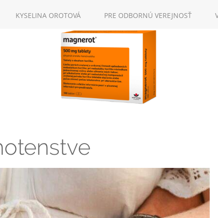
KYSELINA OROTOVÁ
PRE ODBORNÚ VEREJNOSŤ
HLÁSENIE NEŽIAD
WOERWAGPHARM
ÚČINKOV
hotenstve