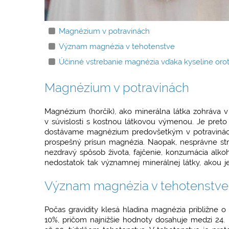
Magnézium v potravinách
Význam magnézia v tehotenstve
Účinné vstrebanie magnézia vďaka kyseline oro
Magnézium v potravinách
Magnézium (horčík), ako minerálna látka zohráva
v súvislosti s kostnou látkovou výmenou. Je preto
dostávame magnézium predovšetkým v potravinách.
prospešný prísun magnézia. Naopak, nesprávne str
nezdravý spôsob života, fajčenie, konzumácia alkoho
nedostatok tak významnej minerálnej látky, akou
Význam magnézia v tehotenstv
Počas gravidity klesá hladina magnézia približne o
10%, pričom najnižšie hodnoty dosahuje medzi 24.