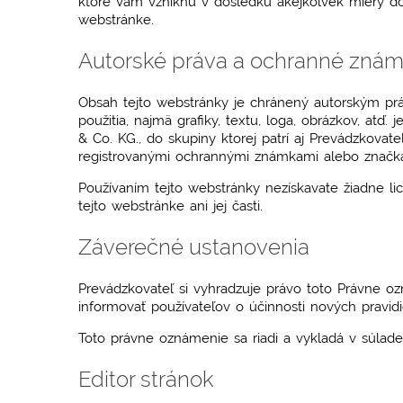
ktoré Vám vzniknú v dôsledku akejkoľvek miery dôv
webstránke.
Autorské práva a ochranné zná
Obsah tejto webstránky je chránený autorským pr
použitia, najmä grafiky, textu, loga, obrázkov, a
& Co. KG., do skupiny ktorej patrí aj Prevádzkovat
registrovanými ochrannými známkami alebo značk
Používaním tejto webstránky nezískavate žiadne li
tejto webstránke ani jej časti.
Záverečné ustanovenia
Prevádzkovateľ si vyhradzuje právo toto Právne o
informovať používateľov o účinnosti nových pravi
Toto právne oznámenie sa riadi a vykladá v súlade
Editor stránok