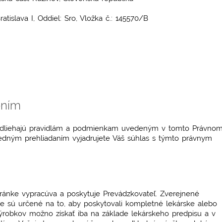
islava I, Oddiel: Sro, Vložka č.: 145570/B
ením
 podliehajú pravidlám a podmienkam uvedeným v tomto Právno
edným prehliadaním vyjadrujete Váš súhlas s týmto právnym
ránke vypracúva a poskytuje Prevádzkovateľ. Zverejnené
ie sú určené na to, aby poskytovali kompletné lekárske alebo
ýrobkov možno získať iba na základe lekárskeho predpisu a v