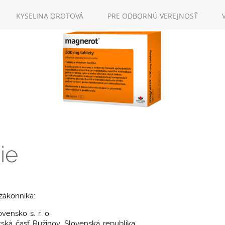
KYSELINA OROTOVÁ
PRE ODBORNÚ VEREJNOSŤ
HLÁSENIE NEŽIAD
WOERWAGPHARM
ÚČINKOV
ie
zákonníka:
ensko s. r. o.
ská časť Ružinov, Slovenská republika