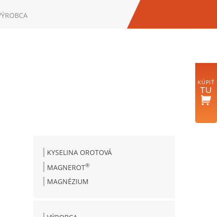
VÝROBCA
UCICH
A.SK
KÚPIŤ
TU
KYSELINA OROTOVÁ
®
MAGNEROT
MAGNÉZIUM