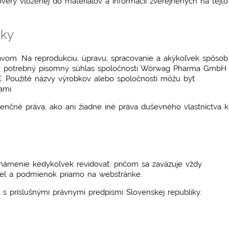
ery vloženej do materiálov a informácií zverejnených na tejto
mky
ávom. Na reprodukciu, úpravu, spracovanie a akýkoľvek spôsob
tď. je potrebný písomný súhlas spoločnosti Wörwag Pharma GmbH
eľ. Použité názvy výrobkov alebo spoločností môžu byť
ami.
cenčné práva, ako ani žiadne iné práva duševného vlastníctva k
známenie kedykoľvek revidovať, pričom sa zaväzuje vždy
diel a podmienok priamo na webstránke.
 s príslušnými právnymi predpismi Slovenskej republiky.