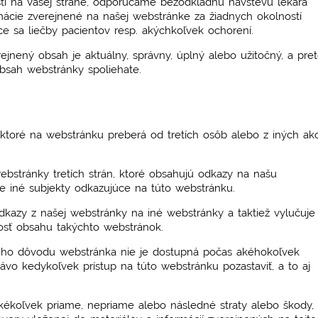
stí na Vašej strane, odporúčame bezodkladnú návštevu lekára
ormácie zverejnené na našej webstránke za žiadnych okolností
ce sa liečby pacientov resp. akýchkoľvek ochorení.
ejnený obsah je aktuálny, správny, úplný alebo užitočný, a pre
obsah webstránky spoliehate.
ktoré na webstránku preberá od tretích osôb alebo z iných ak
bstránky tretích strán, ktoré obsahujú odkazy na našu
e iné subjekty odkazujúce na túto webstránku.
kazy z našej webstránky na iné webstránky a taktiež vylučuje
osť obsahu takýchto webstránok.
ého dôvodu webstránka nie je dostupná počas akéhokoľvek
ávo kedykoľvek prístup na túto webstránku pozastaviť, a to aj
ékoľvek priame, nepriame alebo následné straty alebo škody,