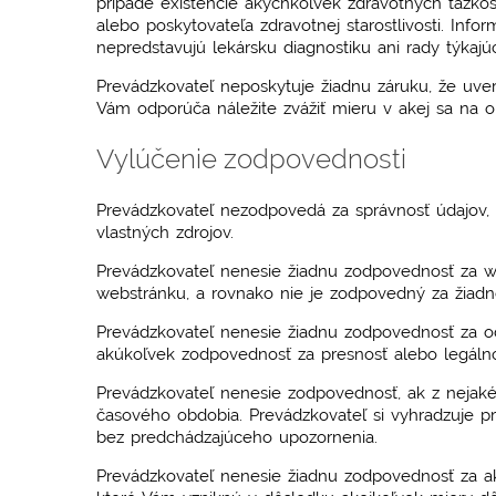
prípade existencie akýchkoľvek zdravotných ťažko
alebo poskytovateľa zdravotnej starostlivosti. Inf
nepredstavujú lekársku diagnostiku ani rady týkajú
Prevádzkovateľ neposkytuje žiadnu záruku, že uver
Vám odporúča náležite zvážiť mieru v akej sa na 
Vylúčenie zodpovednosti
Prevádzkovateľ nezodpovedá za správnosť údajov, 
vlastných zdrojov.
Prevádzkovateľ nenesie žiadnu zodpovednosť za we
webstránku, a rovnako nie je zodpovedný za žiadn
Prevádzkovateľ nenesie žiadnu zodpovednosť za od
akúkoľvek zodpovednosť za presnosť alebo legáln
Prevádzkovateľ nenesie zodpovednosť, ak z nejak
časového obdobia. Prevádzkovateľ si vyhradzuje pr
bez predchádzajúceho upozornenia.
Prevádzkovateľ nenesie žiadnu zodpovednosť za ak