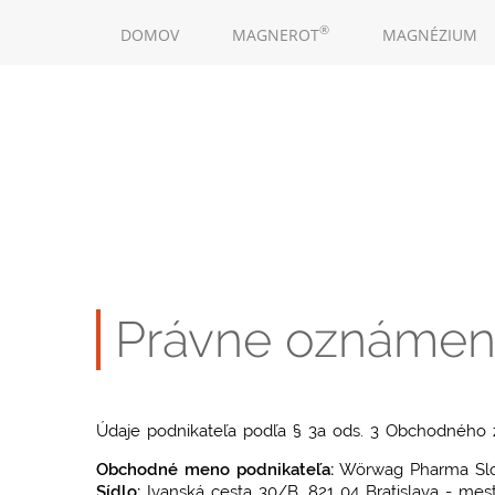
Skočiť
MAIN
na
®
DOMOV
MAGNEROT
MAGNÉZIUM
NAVIGATION
hlavný
obsah
Právne oznámen
Údaje podnikateľa podľa § 3a ods. 3 Obchodného 
Obchodné meno podnikateľa:
Wörwag Pharma Slov
Sídlo:
Ivanská cesta 30/B, 821 04 Bratislava - mest