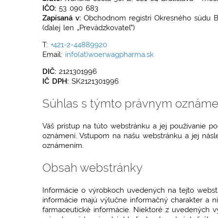
IČO:
53 090 683
Zapísaná v:
Obchodnom registri Okresného súdu Brat
(ďalej len „Prevádzkovateľ")
T:
+421-2-44889920
Email:
info(at)woerwagpharma.sk
DIČ:
2121301996
IČ DPH:
SK2121301996
Súhlas s týmto právnym oznám
Váš prístup na túto webstránku a jej používanie
oznámení. Vstupom na našu webstránku a jej násl
oznámením.
Obsah webstránky
Informácie o výrobkoch uvedených na tejto webst
informácie majú výlučne informačný charakter a n
farmaceutické informácie. Niektoré z uvedených v