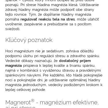
poznajú. Pri strese hladina magnézia klesá. Udržiavanie
zdravej hladiny magnézia môže podporiť obe strany
tejto rovnice. Tým, že dopĺňanie hladiny magnézia
pomáha
regulovať reakciu tela na stres
, môže uľahčiť
uvoľnenie, zaspávanie a prebúdzanie sa s pocitom
sviežosti.
Kľúčový poznatok
Hoci magnézium nie je sedatívum, zohráva dôležitú
podpornú úlohu pri regulácii stresu a zdravého spánku.
Vedecké dôkazy naznačujú, že
dostatočný príjem
magnézia
prispieva k lepšej kvalite a trvaniu spánku,
najmä v kombinácii s vyváženou stravou a pravidelnými
spánkovými návykmi. Pre každého, kto hľadá pokojnejšie
noci a pokojnejšie dni, je udržiavanie optimálnej hladiny
magnézia jednoduchým, vedecky podloženým krokom k
lepšej celkovej pohode.
®
Magnerot
- magnézium efektívne,