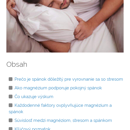
ÚČINKOV
Obsah
Prečo je spánok dôležitý pre vyrovnanie sa so stresom
Ako magnézium podporuje pokojný spánok
Čo ukazuje výskum
Každodenné faktory ovplyvňujúce magnézium a
spánok
Súvislosť medzi magnéziom, stresom a spánkom
Kľúčový poznatok