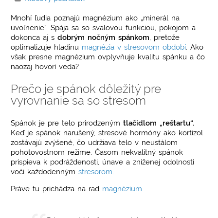
Mnohí ľudia poznajú magnézium ako „minerál na
uvoľnenie“. Spája sa so svalovou funkciou, pokojom a
dokonca aj s
dobrým nočným spánkom
, pretože
optimalizuje hladinu
magnézia v stresovom období
. Ako
však presne magnézium ovplyvňuje kvalitu spánku a čo
naozaj hovorí veda?
Prečo je spánok dôležitý pre
vyrovnanie sa so stresom
Spánok je pre telo prirodzeným
tlačidlom „reštartu“.
Keď je spánok narušený, stresové hormóny ako kortizol
zostávajú zvýšené, čo udržiava telo v neustálom
pohotovostnom režime. Časom nekvalitný spánok
prispieva k podráždenosti, únave a zníženej odolnosti
voči každodenným
stresorom
.
Práve tu prichádza na rad
magnézium
.