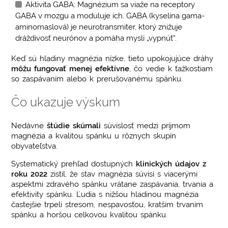
Aktivita GABA: Magnézium sa viaže na receptory
GABA v mozgu a moduluje ich. GABA (kyselina gama-
aminomaslová) je neurotransmiter, ktorý znižuje
dráždivosť neurónov a pomáha mysli „vypnúť“.
Keď sú hladiny magnézia nízke, tieto upokojujúce dráhy
môžu fungovať menej efektívne
, čo vedie k ťažkostiam
so zaspávaním alebo k prerušovanému spánku.
Čo ukazuje výskum
Nedávne
štúdie skúmali
súvislosť medzi príjmom
magnézia a kvalitou spánku u rôznych skupín
obyvateľstva.
Systematický prehľad dostupných
klinických údajov z
roku 2022
zistil, že stav magnézia súvisí s viacerými
aspektmi zdravého spánku vrátane zaspávania, trvania a
efektivity spánku. Ľudia s nižšou hladinou magnézia
častejšie trpeli stresom, nespavosťou, kratším trvaním
spánku a horšou celkovou kvalitou spánku.