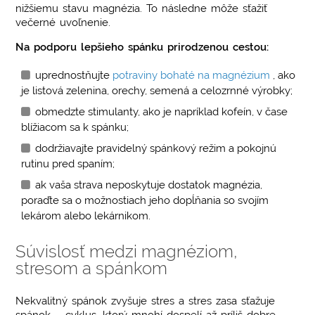
nižšiemu stavu magnézia. To následne môže sťažiť
večerné uvoľnenie.
Na podporu lepšieho spánku prirodzenou cestou:
uprednostňujte
potraviny bohaté na magnézium
, ako
je listová zelenina, orechy, semená a celozrnné výrobky;
obmedzte stimulanty, ako je napríklad kofeín, v čase
blížiacom sa k spánku;
dodržiavajte pravidelný spánkový režim a pokojnú
rutinu pred spaním;
ak vaša strava neposkytuje dostatok magnézia,
poraďte sa o možnostiach jeho dopĺňania so svojím
lekárom alebo lekárnikom.
Súvislosť medzi magnéziom,
stresom a spánkom
Nekvalitný spánok zvyšuje stres a stres zasa sťažuje
spánok – cyklus, ktorý mnohí dospelí až príliš dobre