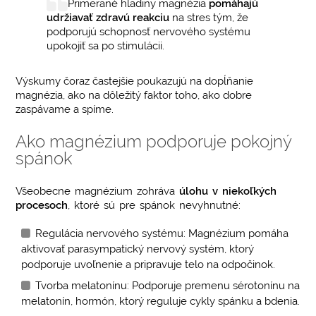
Primerané hladiny magnézia
pomáhajú
udržiavať zdravú reakciu
na stres tým, že
podporujú schopnosť nervového systému
upokojiť sa po stimulácii.
Výskumy čoraz častejšie poukazujú na dopĺňanie
magnézia, ako na dôležitý faktor toho, ako dobre
zaspávame a spíme.
Ako magnézium podporuje pokojný
spánok
Všeobecne magnézium zohráva
úlohu v niekoľkých
procesoch
, ktoré sú pre spánok nevyhnutné:
Regulácia nervového systému: Magnézium pomáha
aktivovať parasympatický nervový systém, ktorý
podporuje uvoľnenie a pripravuje telo na odpočinok.
Tvorba melatonínu: Podporuje premenu sérotonínu na
melatonín, hormón, ktorý reguluje cykly spánku a bdenia.