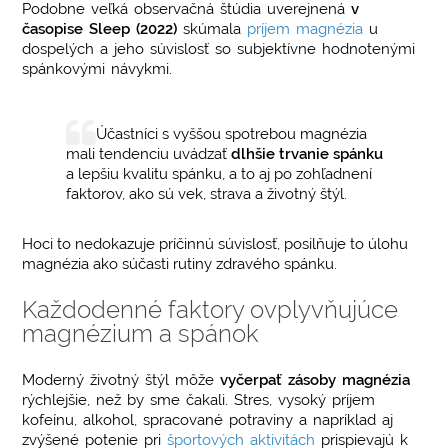
Podobne veľká observačná štúdia uverejnená
v
časopise Sleep (2022)
skúmala
príjem magnézia
u
dospelých a jeho súvislosť so subjektívne hodnotenými
spánkovými návykmi.
Účastníci s vyššou spotrebou magnézia
mali tendenciu uvádzať
dlhšie trvanie spánku
a lepšiu kvalitu spánku, a to aj po zohľadnení
faktorov, ako sú vek, strava a životný štýl.
Hoci to nedokazuje príčinnú súvislosť, posilňuje to úlohu
magnézia ako súčasti rutiny zdravého spánku.
Každodenné faktory ovplyvňujúce
magnézium a spánok
Moderný životný štýl môže
vyčerpať zásoby magnézia
rýchlejšie, než by sme čakali. Stres, vysoký príjem
kofeínu, alkohol, spracované potraviny a napríklad aj
zvýšené potenie pri
športových aktivitách
prispievajú k