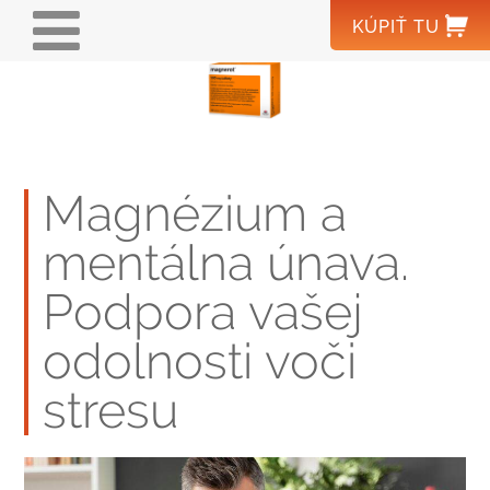
Skočiť
MAIN
KÚPIŤ
TU
na
NAVIGATION
hlavný
obsah
DOMOV
®
MAGNEROT
Magnézium a
MAGNÉZIUM
mentálna únava.
KYSELINA OROTOVÁ
Podpora vašej
PRE ODBORNÚ
odolnosti voči
VEREJNOSŤ
VÝROBCA
stresu
HLÁSENIE NEŽIADUCICH
WOERWAGPHARMA.SK