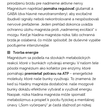
prirodzenú brzdu pre nadmerne aktívne nervy.
Magnézium napríklad
pomáha regulovať
glutamát a
GABA (dva hlavné neurotransmitery), aby excitačné
(budivé) signály neboli nekontrolované a nespôsobovali
nervové preťaženie. Jeden prehľad dokonca uvádza
ochrannú úlohu magnézia proti „nadmernej excitácii“ v
mozgu. Keď je hladina magnézia nízka, táto ochranná
brzda je oslabená, čo môže spôsobiť, že duševné vypätie
pociťujeme intenzívnejšie.
Tvorba energie
Magnézium sa podieľa na stovkách metabolických
reakcií, ktoré v bunkách vytvárajú energiu. V našom tele
pôsobí magnézium ako kofaktor pre enzýmy, ktoré
pomáhajú
premieňať potravu na ATP
– energetické
molekuly, ktoré naše bunky využívajú. To znamená, že
keď sú hladiny magnézia dostatočné, naše mozgové
bunky dokážu efektívne vytvárať a využívať energiu.
Naopak, nízka hladina magnézia môže spomaliť
metabolizmus a prispieť k pocitu fyzickej a mentálnej
únavy. („Som vyčerpaný“ je častá sťažnosť pri nízkej