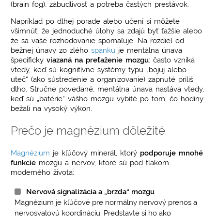
(brain fog), zábudlivosť a potreba častých prestávok.
Napríklad po dlhej porade alebo učení si môžete
všimnúť, že jednoduché úlohy sa zdajú byť ťažšie alebo
že sa vaše rozhodovanie spomaľuje. Na rozdiel od
bežnej únavy zo zlého
spánku
je mentálna únava
špecificky
viazaná na preťaženie mozgu
: často vzniká
vtedy, keď sú kognitívne systémy typu „bojuj alebo
uteč“ (ako sústredenie a organizovanie) zapnuté príliš
dlho. Stručne povedané, mentálna únava nastáva vtedy,
keď sú „batérie“ vášho mozgu vybité po tom, čo hodiny
bežali na vysoký výkon.
Prečo je magnézium dôležité
Magnézium
je kľúčový minerál, ktorý
podporuje mnohé
funkcie
mozgu a nervov, ktoré sú pod tlakom
moderného života:
Nervová signalizácia a „brzda“ mozgu
Magnézium je kľúčové pre normálny nervový prenos a
nervosvalovú koordináciu. Predstavte si ho ako