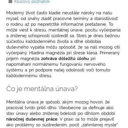
Kľúčový poznatok
Moderný život často kladie neustále nároky na našu
myseľ, od snahy zladiť pracovné termíny a starostlivosť
o rodinu až po nepretržité informačné preťaženie. To
môže viesť k stresu, mentálnej únave, pocitu vyčerpania
a zníženej schopnosti sústrediť sa. Stres je dnes bežnou
súčasťou každodenného života a dlhé obdobia
duševného vypätia môžu spôsobiť, že sa náš mozog cíti
vyčerpaný. Hladina magnézia pri strese klesá. Primeraný
príjem magnézia
zohráva dôležitú úlohu
pri
napomáhaní normálnemu fungovaniu nervového
systému a pri podpore našej odolnosti voči tomuto
každodennému stresu.
Čo je mentálna únava?
Mentálna únava je spôsob, akým mozog hovorí, že
pracoval tvrdo príliš dlho. Všeobecne sa definuje ako
stav únavy alebo zníženej bdelosti po dlhšom období
náročnej duševnej práce
. V praxi sa to môže prejaviť
ako problémy so sústredením, pocit „zahmlenej mysle“