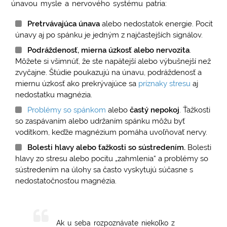
únavou mysle a nervového systému patria:
Pretrvávajúca únava
alebo nedostatok energie. Pocit
únavy aj po spánku je jedným z najčastejších signálov.
Podráždenosť, mierna úzkosť alebo nervozita
.
Môžete si všimnúť, že ste napätejší alebo výbušnejší než
zvyčajne. Štúdie poukazujú na únavu, podráždenosť a
miernu úzkosť ako prekrývajúce sa
príznaky stresu
aj
nedostatku magnézia.
Problémy so spánkom
alebo
častý nepokoj
. Ťažkosti
so zaspávaním alebo udržaním spánku môžu byť
vodítkom, keďže magnézium pomáha uvoľňovať nervy.
Bolesti hlavy alebo ťažkosti so sústredením.
Bolesti
hlavy zo stresu alebo pocitu „zahmlenia“ a problémy so
sústredením na úlohy sa často vyskytujú súčasne s
nedostatočnosťou magnézia.
Ak u seba rozpoznávate niekoľko z