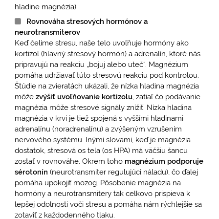
hladine magnézia).
Rovnováha stresových hormónov a
neurotransmiterov
Keď čelíme stresu, naše telo uvoľňuje hormóny ako
kortizol (hlavný stresový hormón) a adrenalín, ktoré nás
pripravujú na reakciu „bojuj alebo uteč“. Magnézium
pomáha udržiavať túto stresovú reakciu pod kontrolou.
Štúdie na zvieratách ukázali, že nízka hladina magnézia
môže
zvýšiť uvoľňovanie kortizolu
, zatiaľ čo podávanie
magnézia môže stresové signály znížiť. Nízka hladina
magnézia v krvi je tiež spojená s vyššími hladinami
adrenalínu (noradrenalínu) a zvýšeným vzrušením
nervového systému. Inými slovami, keď je magnézia
dostatok, stresová os tela (os HPA) má väčšiu šancu
zostať v rovnováhe. Okrem toho
magnézium podporuje
sérotonín
(neurotransmiter regulujúci náladu), čo ďalej
pomáha upokojiť mozog. Pôsobenie magnézia na
hormóny a neurotransmitery tak celkovo prispieva k
lepšej odolnosti voči stresu a pomáha nám rýchlejšie sa
zotaviť z každodenného tlaku.