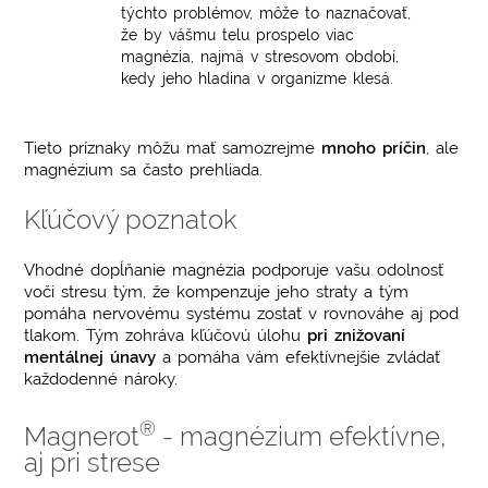
týchto problémov, môže to naznačovať,
že by vášmu telu prospelo viac
magnézia, najmä v stresovom období,
kedy jeho hladina v organizme klesá.
Tieto príznaky môžu mať samozrejme
mnoho príčin
, ale
magnézium sa často prehliada.
Kľúčový poznatok
Vhodné dopĺňanie magnézia podporuje vašu odolnosť
voči stresu tým, že kompenzuje jeho straty a tým
pomáha nervovému systému zostať v rovnováhe aj pod
tlakom. Tým zohráva kľúčovú úlohu
pri znižovaní
mentálnej únavy
a pomáha vám efektívnejšie zvládať
každodenné nároky.
®
Magnerot
- magnézium efektívne,
aj pri strese