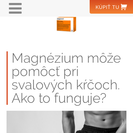
Skočiť
MAIN
KÚPIŤ
TU
na
NAVIGATION
hlavný
obsah
DOMOV
®
MAGNEROT
Magnézium môže
MAGNÉZIUM
pomôcť pri
KYSELINA OROTOVÁ
svalových kŕčoch.
PRE ODBORNÚ
Ako to funguje?
VEREJNOSŤ
VÝROBCA
HLÁSENIE NEŽIADUCICH
WOERWAGPHARMA.SK