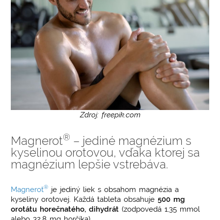
Zdroj: freepik.com
®
Magnerot
– jediné magnézium s
kyselinou orotovou, vďaka ktorej sa
magnézium lepšie vstrebáva.
®
Magnerot
je jediný liek s obsahom magnézia a
kyseliny orotovej. Každá tableta obsahuje
500 mg
orotátu horečnatého, dihydrát
(zodpovedá 1,35 mmol
alebo 32,8 mg horčíka).