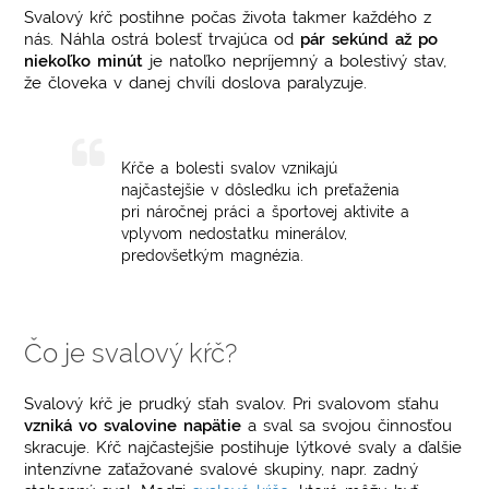
Svalový kŕč postihne počas života takmer každého z
nás. Náhla ostrá bolesť trvajúca od
pár sekúnd až po
niekoľko minút
je natoľko nepríjemný a bolestivý stav,
že človeka v danej chvíli doslova paralyzuje.
Kŕče a bolesti svalov vznikajú
najčastejšie v dôsledku ich preťaženia
pri náročnej práci a športovej aktivite a
vplyvom nedostatku minerálov,
predovšetkým magnézia.
Čo je svalový kŕč?
Svalový kŕč je prudký sťah svalov. Pri svalovom sťahu
vzniká vo svalovine napätie
a sval sa svojou činnosťou
skracuje. Kŕč najčastejšie postihuje lýtkové svaly a ďalšie
intenzívne zaťažované svalové skupiny, napr. zadný