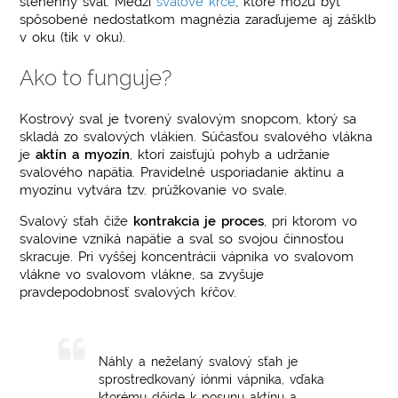
stehenný sval. Medzi
svalové kŕče
, ktoré môžu byť
spôsobené nedostatkom magnézia zaraďujeme aj zášklb
v oku (tik v oku).
Ako to funguje?
Kostrový sval je tvorený svalovým snopcom, ktorý sa
skladá zo svalových vlákien. Súčasťou svalového vlákna
je
aktín a myozín
, ktorí zaisťujú pohyb a udržanie
svalového napätia. Pravidelné usporiadanie aktínu a
myozínu vytvára tzv. prúžkovanie vo svale.
Svalový sťah čiže
kontrakcia je proces
, pri ktorom vo
svalovine vzniká napätie a sval so svojou činnosťou
skracuje. Pri vyššej koncentrácii vápnika vo svalovom
vlákne vo svalovom vlákne, sa zvyšuje
pravdepodobnosť svalových kŕčov.
Náhly a neželaný svalový sťah je
sprostredkovaný iónmi vápnika, vďaka
ktorému dôjde k posunu aktínu a