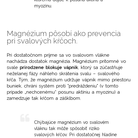
myozínu.
Magnézium pôsobí ako prevencia
pri svalových kŕčoch.
Pri dostatočnom príjme sa vo svalovom vlákne
nachádza dostatok magnézia. Magnézium prítomné vo
svale
prirodzene blokuje vápnik
, ktorý sa zúčastňuje
neželanej fázy náhleho skrátenia svalu – svalového
kŕča. Tým, že magnézium udržuje vápnik mimo priestoru
buniek, chráni systém proti "predráždeniu" (v tomto
prípade „nechcenému“ posunu aktíniu a myozinu) a
zamedzuje tak kŕčom a zášklbom.
Chýbajúce magnézium vo svalovém
vláknu tak môže spôsobiť riziko
svalových kŕčov. Pri dostatočnej hladine