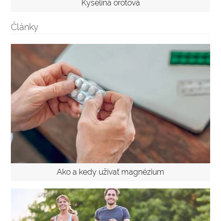
Kyselina orotová
Články
Ako a kedy užívať magnézium