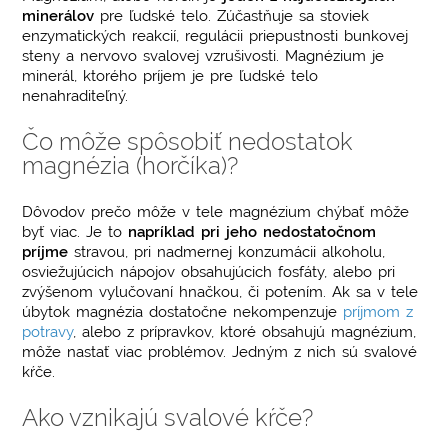
minerálov
pre ľudské telo. Zúčastňuje sa stoviek
enzymatických reakcií, regulácii priepustnosti bunkovej
steny a nervovo svalovej vzrušivosti. Magnézium je
minerál, ktorého príjem je pre ľudské telo
nenahraditeľný.
Čo môže spôsobiť nedostatok
magnézia (horčíka)?
Dôvodov prečo môže v tele magnézium chýbať môže
byť viac. Je to
napríklad pri jeho nedostatočnom
príjme
stravou, pri nadmernej konzumácii alkoholu,
osviežujúcich nápojov obsahujúcich fosfáty, alebo pri
zvýšenom vylučovaní hnačkou, či potením. Ak sa v tele
úbytok magnézia dostatočne nekompenzuje
príjmom z
potravy
, alebo z prípravkov, ktoré obsahujú magnézium,
môže nastať viac problémov. Jedným z nich sú svalové
kŕče.
Ako vznikajú svalové kŕče?