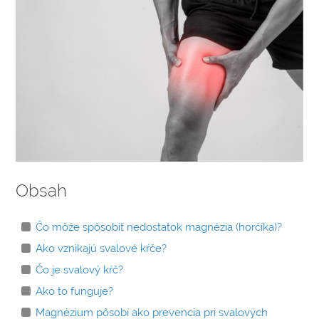
ÚČINKOV
Obsah
Čo môže spôsobiť nedostatok magnézia (horčíka)?
Ako vznikajú svalové kŕče?
Čo je svalový kŕč?
Ako to funguje?
Magnézium pôsobí ako prevencia pri svalových