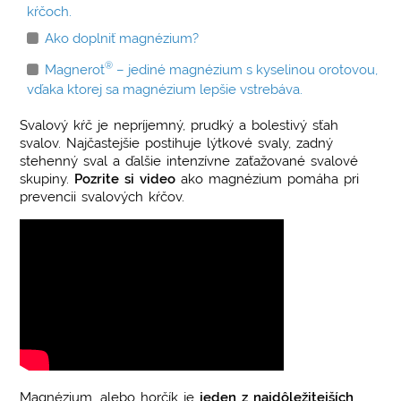
kŕčoch.
Ako doplniť magnézium?
®
Magnerot
– jediné magnézium s kyselinou orotovou,
vďaka ktorej sa magnézium lepšie vstrebáva.
Svalový kŕč je nepríjemný, prudký a bolestivý sťah
svalov. Najčastejšie postihuje lýtkové svaly, zadný
stehenný sval a ďalšie intenzívne zaťažované svalové
skupiny.
Pozrite si video
ako magnézium pomáha pri
prevencii svalových kŕčov.
Magnézium, alebo horčík je
jeden z najdôležitejších