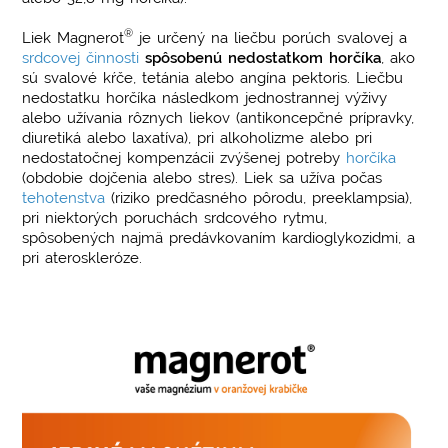
®
Liek Magnerot
je určený na liečbu porúch svalovej a
srdcovej činnosti
spôsobenú nedostatkom horčíka
, ako
sú svalové kŕče, tetánia alebo angína pektoris. Liečbu
nedostatku horčíka následkom jednostrannej výživy
alebo užívania rôznych liekov (antikoncepčné prípravky,
diuretiká alebo laxatíva), pri alkoholizme alebo pri
nedostatočnej kompenzácii zvýšenej potreby
horčíka
(obdobie dojčenia alebo stres). Liek sa užíva počas
tehotenstva
(riziko predčasného pôrodu, preeklampsia),
pri niektorých poruchách srdcového rytmu,
spôsobených najmä predávkovaním kardioglykozidmi, a
pri ateroskleróze.