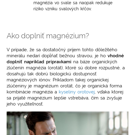
magnézia vo svale sa naopak redukuje
riziko vzniku svalových kŕčov.
Ako doplniť magnézium?
V prípade, že sa dostatočný príjem tohto dôležitého
minerálu nedarí dopĺňať bežnou stravou, je ho
vhodné
doplniť napríklad prípravkami
na báze organických
zlúčenín magnézia (orotát), ktoré sú dobre rozpustné, a
dosahujú tak dobrú biologickú dostupnosť
magnéziových iónov. Príkladom takej organickej
zlúčeniny je magnézium orotát, čo je organická forma
kombinácie magnézia a
kyseliny orotovej
, vďaka ktorej
sa prijaté magnézium lepšie vstrebáva, čím sa zvyšuje
jeho využiteľnosť.